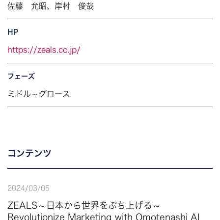
佐藤 允昭、岸村 俊哉
HP
https://zeals.co.jp/
フェーズ
ミドル～グロース
コンテンツ
2024
/
03
/
05
ZEALS～日本から世界をぶち上げる～
Revolutionize Marketing with Omotenashi AI