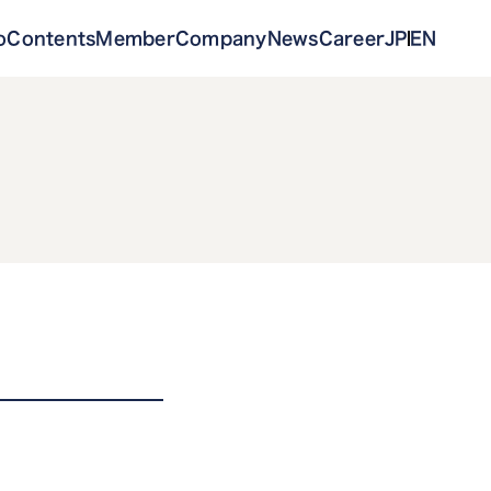
o
Contents
Member
Company
News
Career
JP
EN