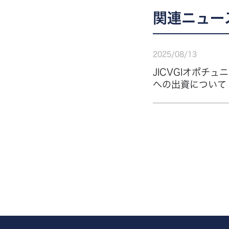
関連ニュー
2025
/
08
/
13
JICVGIオポ
への出資について