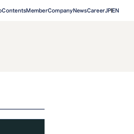
o
Contents
Member
Company
News
Career
JP
EN