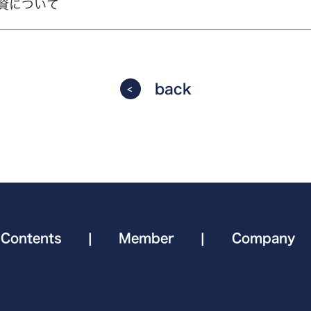
資について
back
Contents
|
Member
|
Company