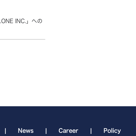
E INC.」への
|
News
|
Career
|
Policy