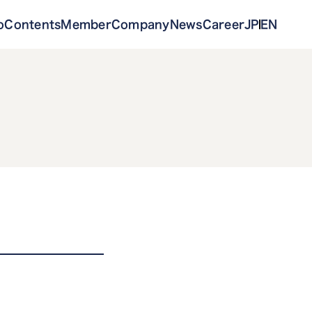
o
Contents
Member
Company
News
Career
JP
EN