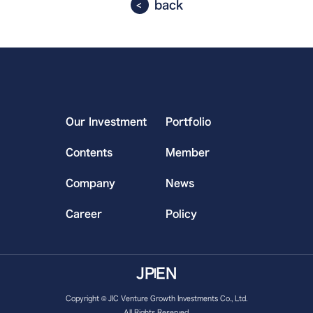
back
Our Investment
Portfolio
Contents
Member
Company
News
Career
Policy
JP
EN
Copyright © JIC Venture Growth Investments Co., Ltd.
All Rights Reserved.