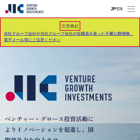
JP
JP
JP
JP
JP
JP
JP
EN
EN
EN
EN
EN
EN
EN
注意喚起
当社グループ会社や当社グループ会社の役職員を装った不審な郵便物、
電子メール等にご注意ください
ベンチャー・グロース投資活動に
よりイノベーションを促進し、国